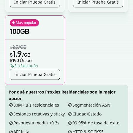
Iniciar Prueba Gratis
Iniciar Prueba Gratis
Más popular
100GB
$2.5
/GB
1.9
$
/GB
$190
Único
Sin Expiración
Iniciar Prueba Gratis
Por qué nuestros Proxies Residenciales son la mejor
opción
80M+ IPs residenciales
Segmentación ASN
Sesiones rotativas y sticky
Ciudad/Estado
Respuesta media <0.3s
99.95% de tasa de éxito
API lista
HTTP & SOCKS5