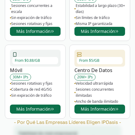
Sesiones concurrentes a
Estabilidad a largo plazo (30+
escala
días)
Sin expiración de tráfico
Sin límites de tráfico
Sesiones rotativas y fijas
Misma IP garantizada
Más Información
Más Información
From $0.88/GB
From $5/GB
Móvil
Centro De Datos
30M+ IPs
20M+ IPs
Sesiones rotativas y fijas
Velocidad ultrarrápida
Cobertura de red 4G/5G
Sesiones concurrentes
Sin expiración de tráfico
ilimitadas
Ancho de banda ilimitado
Más Información
Más Información
-
Por Qué Las Empresas Líderes Eligen IPOasis
-
Fiabilidad de nivel empresarial