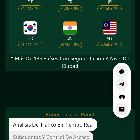
DE
FR
JP
2.1M+ IPs
1.8M+ IPs
510K+ IPs
KR
IN
MY
1.3M+ IPs
8.9M+ IPs
480K+ IPs
Y Más De 185 Países Con Segmentación A Nivel De
Ciudad
-
Funciones Del Panel
-
Análisis De Tráfico En Tiempo Real
Subcuentas Y Control De Acceso