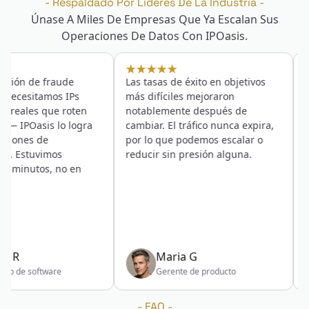
-
Respaldado Por Líderes De La Industria
-
Únase A Miles De Empresas Que Ya Escalan Sus
Operaciones De Datos Con IPOasis.
ión de fraude
Las tasas de éxito en objetivos
Com
ecesitamos IPs
más difíciles mejoraron
ten
reales que roten
notablemente después de
cons
IPOasis lo logra
cambiar. El tráfico nunca expira,
infr
ones de
por lo que podemos escalar o
nos
 Estuvimos
reducir sin presión alguna.
cobe
minutos, no en
se a
pre
prob
se 
rapi
R
Maria G
 de software
Gerente de producto
-
FAQ
-