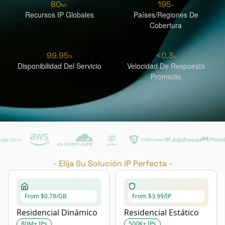
80
195
M+
+
Recursos IP Globales
Países/regiones De
Cobertura
99.95
<
0.3
%
S
Disponibilidad Del Servicio
Velocidad De Respuesta
Promedio
-
Elija Su Solución IP Perfecta
-
From $0.78/GB
From $3.99/IP
Residencial Dinámico
Residencial Estático
80M+ IPs
500K+ IPs