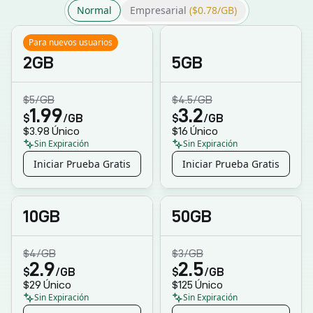
Normal
Empresarial
($0.78/GB)
Para nuevos usuarios
2GB
5GB
$5
/GB
$4.5
/GB
1.99
3.2
$
/GB
$
/GB
$3.98
Único
$16
Único
Sin Expiración
Sin Expiración
Iniciar Prueba Gratis
Iniciar Prueba Gratis
10GB
50GB
$4
/GB
$3
/GB
2.9
2.5
$
/GB
$
/GB
$29
Único
$125
Único
Sin Expiración
Sin Expiración