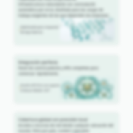
Infraestructura redundante con conmutación
automática por error, diseñada para las cargas de
trabajo exigentes de las que dependen las empresas.
Optimizado para respuesta
de baja latencia
Integración perfecta
Panel de control potente y APIs completas para
comenzar rápidamente.
Diseño API-first con soporte
al desarrollador 24/7
Cobertura global con precisión local
Acceda a recursos de red desde cualquier ubicación del
mundo. Filtre por país, ciudad o operador.