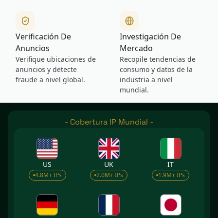
Verificación De
Investigación De
Anuncios
Mercado
Verifique ubicaciones de
Recopile tendencias de
anuncios y detecte
consumo y datos de la
fraude a nivel global.
industria a nivel
mundial.
-
Cobertura IP Mundial
-
US
UK
IT
4.8M+ IPs
2.0M+ IPs
1.9M+ IPs