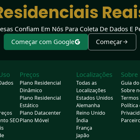
Residenciais Reai
esas Confiam Em Nós Para Coleta De Dados E 
Começar com Google
Começar
 Uso
Preços
Localizações
Sobre
 Dados
Plano Residencial
Todas as
Guia do
Dinâmico
Localizações
Sobre n
Plano Residencial
Estados Unidos
Termos 
Estático
Alemanha
Política
reços
Plano Datacenter
Reino Unido
Privaci
nto SEO
Plano Móvel
Índia
Parceir
is
França
de
Japão