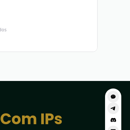
ados
 Com IPs