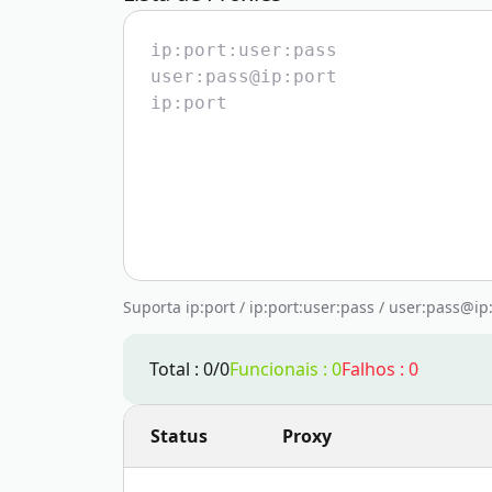
Suporta ip:port / ip:port:user:pass / user:pass@i
Total
:
0
/
0
Funcionais
:
0
Falhos
:
0
Status
Proxy