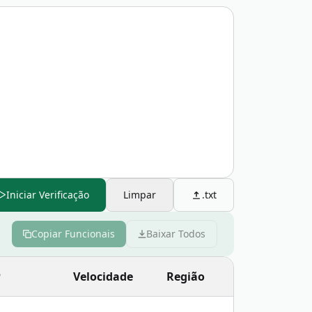
Iniciar Verificação
Limpar
.txt
Copiar Funcionais
Baixar Todos
Copy
P
Velocidade
Região