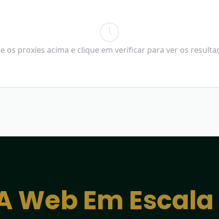
e os proxies acima e clique em verificar para ver os result
A Web Em Escala