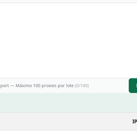
p:port — Máximo 100 proxies por lote
(
0
/100)
I