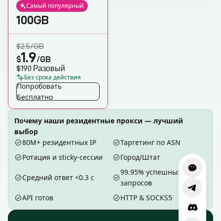
Самый популярный
100GB
$2.5
/GB
1.9
$
/GB
$190
Разовый
Без срока действия
Попробовать
Бесплатно
Почему наши резидентные прокси — лучший
выбор
80М+ резидентных IP
Таргетинг по ASN
Ротация и sticky-сессии
Город/Штат
99.95% успешных
Средний ответ <0.3 с
запросов
API готов
HTTP & SOCKS5