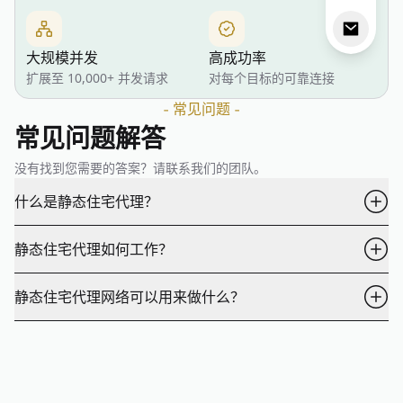
大规模并发
高成功率
扩展至 10,000+ 并发请求
对每个目标的可靠连接
-
常见问题
-
常见问题解答
没有找到您需要的答案？请联系我们的团队。
什么是静态住宅代理？
静态住宅代理是托管在数据中心但注册在互联网服务提供商 (ISP) 下
静态住宅代理如何工作？
的中间 IP 地址。它利用 ISP 分配的真实 IP 地址，提供住宅代理的
匿名性和数据中心代理的速度。
静态住宅代理是一种 ISP 代理，使用来自实际 ISP 的住宅 IP 地址，
静态住宅代理网络可以用来做什么？
而非代理服务器农场。这些 IP 地址通常与 ISP 签订合同，对任何服
务器来说都像正常流量。与轮换住宅代理不同，静态住宅代理在多
静态住宅代理提供高水平的保护，适用于广泛的应用场景。然而，
个会话中保持相同的 IP 地址，因为它们是“静态的”。
其持久的住宅地址使其特别适合流媒体、银行业务和数据抓取等任
务。无论您需要匿名性、稳定性还是速度，静态住宅代理都能提供
必要的保护和功能来满足您的需求。