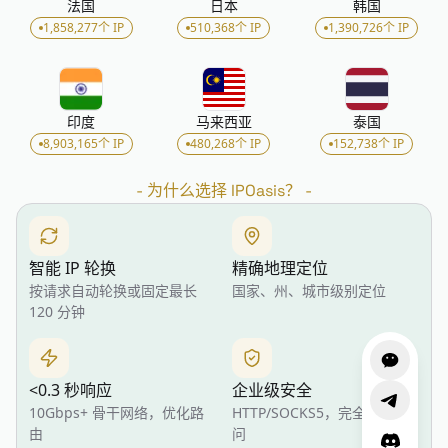
法国
日本
韩国
1,858,277个 IP
510,368个 IP
1,390,726个 IP
印度
马来西亚
泰国
8,903,165个 IP
480,268个 IP
152,738个 IP
-
为什么选择 IPOasis？
-
智能 IP 轮换
精确地理定位
按请求自动轮换或固定最长
国家、州、城市级别定位
120 分钟
<0.3 秒响应
企业级安全
10Gbps+ 骨干网络，优化路
HTTP/SOCKS5，完全认证访
由
问