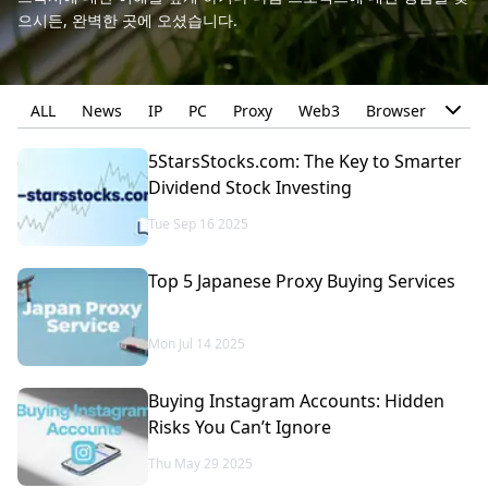
으시든, 완벽한 곳에 오셨습니다.
ALL
News
IP
PC
Proxy
Web3
Browser
Snea
5StarsStocks.com: The Key to Smarter
Dividend Stock Investing
Tue Sep 16 2025
Top 5 Japanese Proxy Buying Services
Mon Jul 14 2025
Buying Instagram Accounts: Hidden
Risks You Can’t Ignore
Thu May 29 2025