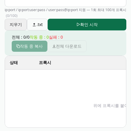
ip:port / ip:port:user:pass / user:pass@ip:port 지원 — 1회 최대 100개 프록시
(
0
/100)
지우기
.txt
확인 시작
전체
:
0
/
0
작동 중
:
0
실패
:
0
작동 중 복사
전체 다운로드
상태
프록시
위에 프록시를 붙여넣