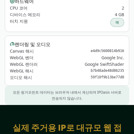
하드웨어
CPU 코어
2
디바이스 메모리
4 GB
터치 지원
예
렌더링 및 오디오
Canvas 해시
e4d9c5600814b916
WebGL 벤더
Google Inc.
WebGL 렌더러
Google SwiftShader
WebGL 해시
b7b48ade48d86235
오디오 해시
59f10f9b13be77d0
모든 핑거프린트 데이터는 브라우저 내에서 계산되며 IPOasis 서버로
전송되지 않습니다.
실제 주거용 IP로 대규모 웹 접