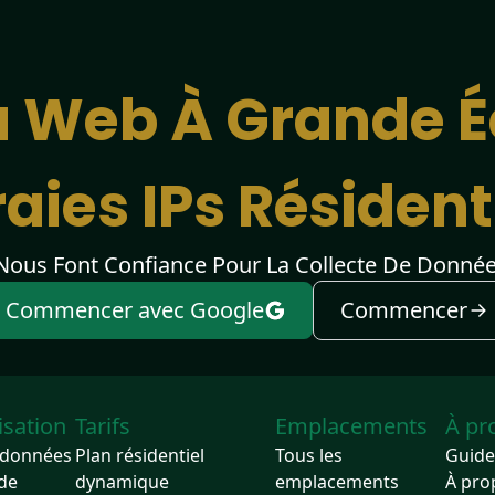
 Web À Grande É
aies IPs Résident
 Nous Font Confiance Pour La Collecte De Donné
Commencer avec Google
Commencer
lisation
Tarifs
Emplacements
À pr
 données
Plan résidentiel
Tous les
Guide 
 de
dynamique
emplacements
À pro