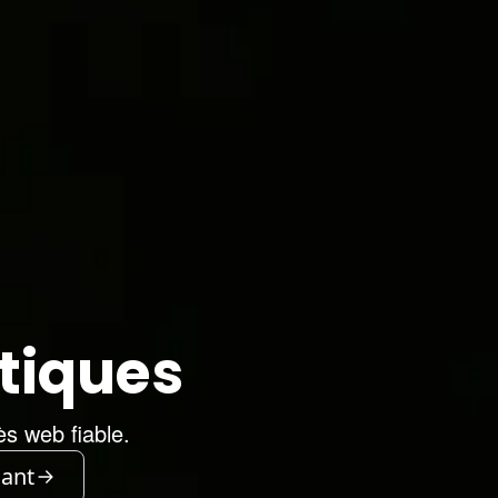
atiques
ès web fiable.
ant