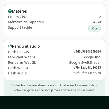
Matériel
Cœurs CPU
2
Mémoire de l'appareil
4 GB
Support tactile
Oui
Rendu et audio
Hash Canvas
e4d9c5600814b916
Fabricant WebGL
Google Inc.
Renderer WebGL
Google SwiftShader
Hash WebGL
b7b48ade48d86235
Hash audio
59f10f9b13be77d0
Toutes les données d'empreinte sont calculées localement dans
votre navigateur et ne sont jamais envoyées à nos serveurs.