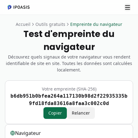
Basc
Accueil
Outils gratuits
Empreinte du navigateur
Test d'empreinte du
navigateur
Découvrez quels signaux de votre navigateur vous rendent
identifiable de site en site. Toutes les données sont calculées
localement.
Votre empreinte (SHA-256)
b6db951b0bfea264a117130b98d2f22935335b
9fd18fda83616a8faa3c002c0d
Copier
Relancer
Navigateur