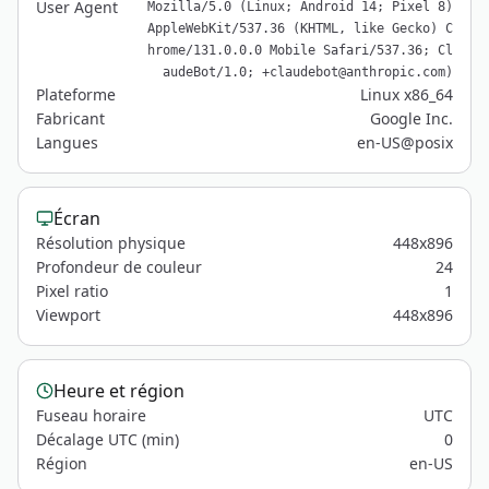
User Agent
Mozilla/5.0 (Linux; Android 14; Pixel 8)
AppleWebKit/537.36 (KHTML, like Gecko) C
hrome/131.0.0.0 Mobile Safari/537.36; Cl
audeBot/1.0; +claudebot@anthropic.com)
Plateforme
Linux x86_64
Fabricant
Google Inc.
Langues
en-US@posix
Écran
Résolution physique
448x896
Profondeur de couleur
24
Pixel ratio
1
Viewport
448x896
Heure et région
Fuseau horaire
UTC
Décalage UTC (min)
0
Région
en-US