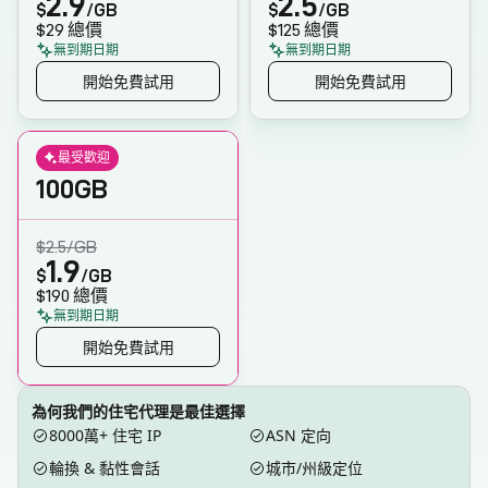
2.9
2.5
$
/GB
$
/GB
$29
總價
$125
總價
無到期日期
無到期日期
開始免費試用
開始免費試用
最受歡迎
100GB
$2.5
/GB
1.9
$
/GB
$190
總價
無到期日期
開始免費試用
為何我們的住宅代理是最佳選擇
8000萬+ 住宅 IP
ASN 定向
輪換 & 黏性會話
城市/州級定位