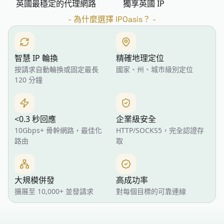
英國最穩定的代理網路
獨享英國 IP
-
為什麼選擇 IPOasis？
-
智慧 IP 輪換
精確地理定位
按請求自動輪換或固定最長
國家、州、城市級別定位
120 分鐘
<0.3 秒回應
企業級安全
10Gbps+ 骨幹網路，最佳化
HTTP/SOCKS5，完全認證存
路由
取
大規模併發
高成功率
擴展至 10,000+ 並發請求
對每個目標的可靠連線