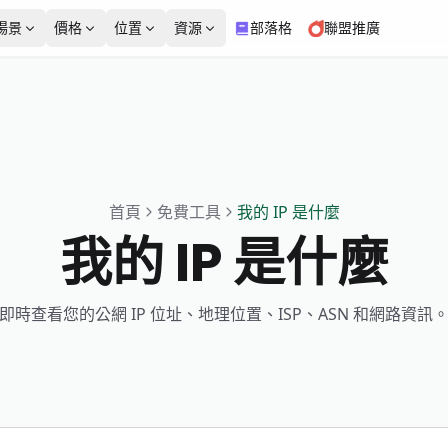
場景
價格
位置
資源
部落格
聯盟推廣
英國
義大利
免費工具
產品測評
電子商務
2,020,371個 IP
1,969,457個 IP
from $3.99/IP
from $5/GB
靜態住宅代理
資料中心代理
靜態住宅代理
資料中心代理
代理檢測器
我的IP是什麼
法國
日本
起步價
起步價
社交媒體
廣告驗證
高穩定性、多種業務場景
專用資料中心 IP 確保一致
首頁
免費工具
我的 IP 是什麼
$3.99/IP
$5/GB
1,858,277個 IP
510,368個 IP
並支援定製 ISP
性和信任
WebRTC洩漏測試
DNS洩漏測試
我的 IP 是什麼
免費代理列表
印度
馬來西亞
即時查看您的公網 IP 位址、地理位置、ISP、ASN 和網路資訊
8,903,165個 IP
480,268個 IP