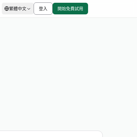
繁體中文
登入
開始免費試用
價格分析
from $0.88/GB
移動代理
移動代理
IP黑名單檢查
起步價
市場研究
真實運營商級 IP 提供無與
$0.88/GB
倫比的可靠性
瀏覽器指紋
All Locations
。
8000萬+ IP