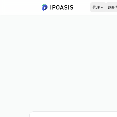
代理
應用
美國
資料洞察
使用者指南
4,850,953個 IP
新客優惠
from $0.78/GB
動態住宅代理
動態住宅代理
關於我們
德國
起步價
SEO 監控
超過8000萬個純淨 IP 地址
$0.78/GB
2,180,615個 IP
覆蓋多個區域，支援動態
服務條款
輪換
韓國
隱私政策
1,390,726個 IP
泰國
152,738個 IP