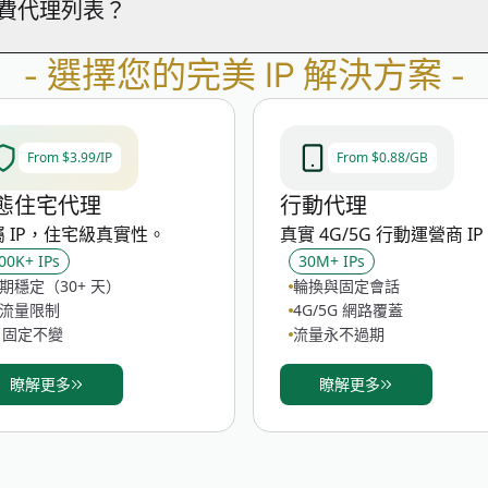
費代理列表？
顯示您的瀏覽器暴露了哪些資料，讓您評估自己的可追蹤程度並
供定期刷新的公共代理合集，可按國家、協議（HTTP、HTTPS
-
選擇您的完美 IP 解決方案
-
有所不同。如需正式環境使用，建議選擇我們的付費方案。
From $3.99/IP
From $0.88/GB
態住宅代理
行動代理
屬 IP，住宅級真實性。
真實 4G/5G 行動運營商 I
00K+ IPs
30M+ IPs
期穩定（30+ 天）
輪換與固定會話
流量限制
4G/5G 網路覆蓋
P 固定不變
流量永不過期
瞭解更多
瞭解更多