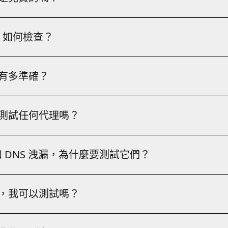
00% 免費，無需註冊。您可以檢測代理、查詢 IP、掃描黑名單
單，如何檢查？
L）是一個資料庫，列出了已知發送垃圾郵件或惡意流量的 IP 位址
有多準確？
們的 IP 黑名單檢查工具會掃描多個主流 DNS 黑名單資料庫，
過多個 IP 資料庫進行的地理位置驗證，以及針對 HTTP、HTTP
測試任何代理嗎？
 — 無論是來自 IPOasis 還是其他供應商。代理檢測器支援 H
 和 DNS 洩漏，為什麼要測試它們？
。
您的瀏覽器暴露您的真實 IP 位址，即使在使用代理或 VPN 時也是
，我可以測試嗎？
訪問的網站。兩者都會損害您的匿名性。我們的 WebRTC 洩
器的獨特特徵 — 螢幕解析度、已安裝字體、WebGL 渲染器、時