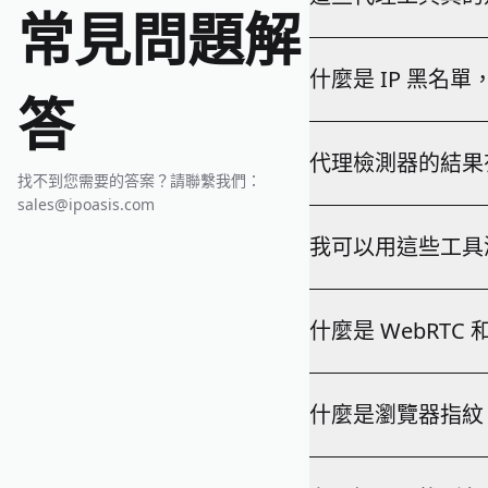
常見問題解
是的，所有工具均 1
什麼是 IP 黑名
卡。
答
IP 黑名單（DNSB
代理檢測器的結果
存取也可能受到限制。我
找不到您需要的答案？請聯繫我們：
sales@ipoasis.com
結果包括即時延遲測量、透
我可以用這些工具
是的，您可以測試任何代理
什麼是 WebRTC
名等級在內的詳細結果
WebRTC 洩漏會透過
什麼是瀏覽器指紋
過代理路由，從而暴露您
之前修復它們。
瀏覽器指紋會收集您瀏覽