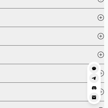
和測試網站連通性，無需建立帳戶。沒有隱藏費用，也不需要信用
。如果您的 IP 被列入黑名單，您的電子郵件可能會被攔截，網路
即時告知您的 IP 是否被列入。
S 和 SOCKS5 代理的協議級分析。
TTP、HTTPS 和 SOCKS5 協定，並提供包括速度、位置和匿
如此。DNS 洩漏會將您的 DNS 查詢發送到您的 ISP，而非透
漏測試和 DNS 洩漏測試可以偵測這些漏洞，讓您在身份被暴露
區等 — 即使沒有 Cookie 也能建立可追蹤的身份。我們的