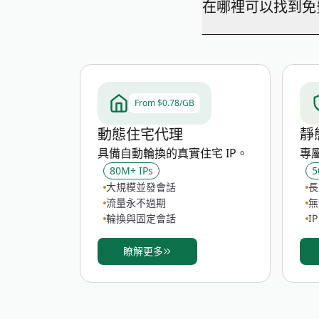
在哪裡可以找到免
瀏覽器指紋測試會準確
我們的免費代理列表提
——可用性和效能可能
From $0.78/GB
動態住宅代理
靜
具備自動輪換的真實住宅 IP。
專
80M+ IPs
5
大規模並發會話
長
流量永不過期
無
輪換與固定會話
I
瞭解更多