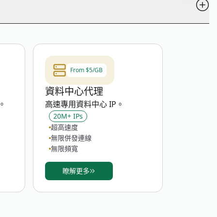
採取措施減少數位指紋。
、SOCKS5）和匿名級別篩選。公共代理僅供測試和評估使用
From $5/GB
資料中心代理
P。
高速專用資料中心 IP。
20M+ IPs
超高速度
無限併發連線
無限頻寬
瞭解更多