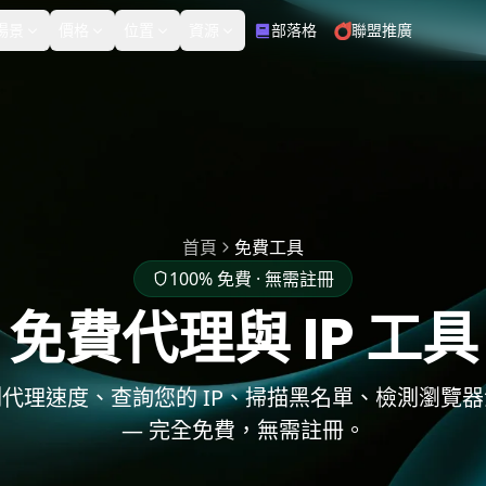
場景
價格
位置
資源
部落格
聯盟推廣
英國
義大利
免費工具
產品測評
電子商務
2,020,371個 IP
1,969,457個 IP
from $3.99/IP
from $5/GB
靜態住宅代理
資料中心代理
靜態住宅代理
資料中心代理
代理檢測器
我的IP是什麼
法國
日本
起步價
起步價
社交媒體
廣告驗證
高穩定性、多種業務場景
專用資料中心 IP 確保一致
$3.99/IP
$5/GB
1,858,277個 IP
510,368個 IP
並支援定製 ISP
性和信任
首頁
免費工具
WebRTC洩漏測試
DNS洩漏測試
100% 免費 · 無需註冊
免費代理與 IP 工具
免費代理列表
印度
馬來西亞
8,903,165個 IP
480,268個 IP
代理速度、查詢您的 IP、掃描黑名單、檢測瀏覽
— 完全免費，無需註冊。