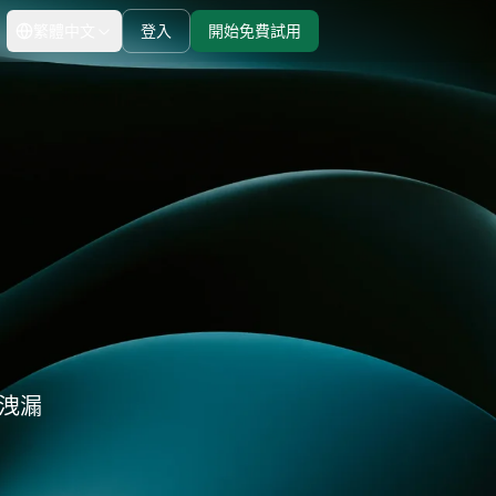
繁體中文
登入
開始免費試用
價格分析
from $0.88/GB
移動代理
移動代理
IP黑名單檢查
起步價
市場研究
真實運營商級 IP 提供無與
$0.88/GB
倫比的可靠性
瀏覽器指紋
All Locations
8000萬+ IP
器洩漏