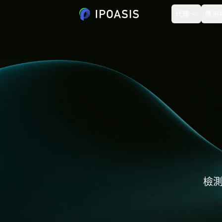
代理
應用
美國
資料洞察
使用者指南
4,850,953個 IP
新客優惠
from $0.78/GB
動態住宅代理
動態住宅代理
關於我們
德國
起步價
SEO 監控
超過8000萬個純淨 IP 地址
$0.78/GB
2,180,615個 IP
覆蓋多個區域，支援動態
服務條款
輪換
韓國
隱私政策
1,390,726個 IP
檢測
泰國
152,738個 IP